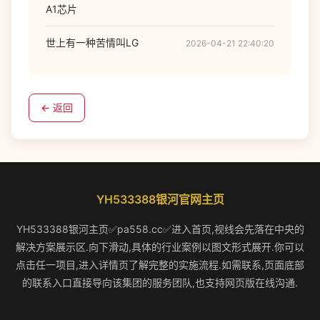
A1芯片
世上有一种苦情叫LG
2026-04-21 22:40:20
← 返回
YH533388银河官网主页
YH533388银河主页✅pa558.cc✅进入首页,视线会先落在中央的
解决方案展示区.向下滑动,具体的行业案例以图文形式展开.你可以
点击任一项目,进入详情页了解完整的实施流程.如需联系,页面底部
的联系入口直接导向该集团的服务团队,也支持网页版在线沟通.