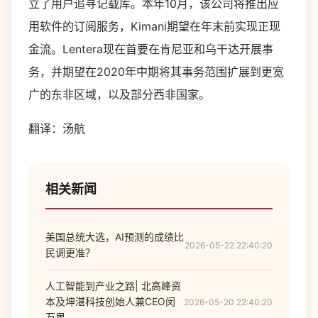
立了用户追寻记载库。本年10月，该公司将推出应
用软件的订阅服务，Kimani期望在年末前实现正现
金流。Lentera现在首要在肯尼亚和乌干达开展事
务，并期望在2020年中期将其事务范围扩展到更宽
广的东非区域，以及部分西非国家。
翻译：汤航
相关新闻
美国总统大选，AI预测的成绩比
2026-05-22 22:40:20
民调更准？
人工智能到产业之路| 北高峰资
本及坤湛科技创始人兼CEO闵
2026-05-20 22:40:20
万里