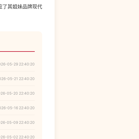
照应了其姐妹品牌现代
026-05-29 22:40:20
026-05-21 22:40:20
026-05-20 22:40:20
026-05-16 22:40:20
026-05-09 22:40:20
026-05-02 22:40:20