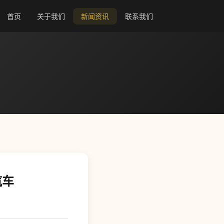
首页
关于我们
新闻资讯
联系我们
汽车