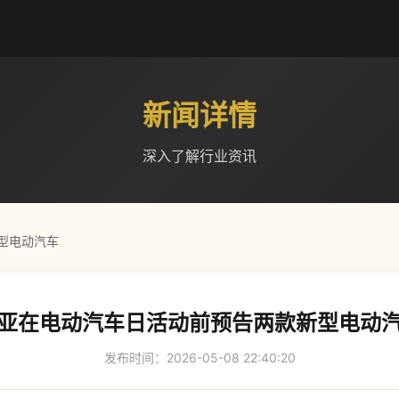
新闻详情
深入了解行业资讯
型电动汽车
亚在电动汽车日活动前预告两款新型电动
发布时间：2026-05-08 22:40:20