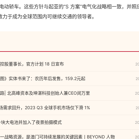
万辆电动轿车。这些方针与起亚的“S 方案”电气化战略相一致，并
致力于成为全球范围内可继续交通的领导者。
控股董事长，官方计划 18 日宣布
2
图》实体书来了：农历年后发售，159.2元起
2
路| 北高峰资本及坤湛科技创始人兼CEO闵万里
2
市场需求回升，2023 Q3 全球手机市场仅下滑 1%
2
备了一块大电池并加入了夜景拍摄模式
2
一战略资源，是澳门可持续发展的关键因素丨BEYOND 人物
2