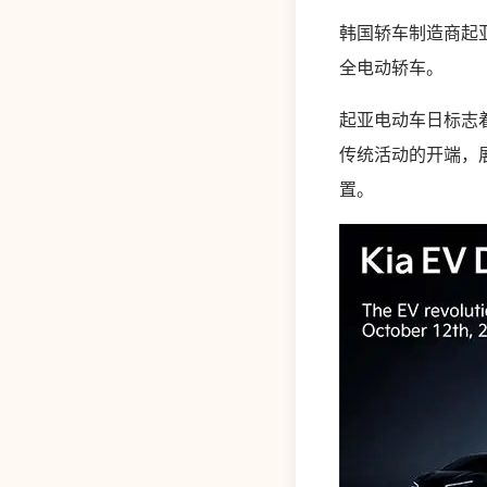
韩国轿车制造商起
全电动轿车。
起亚电动车日标志
传统活动的开端，
置。