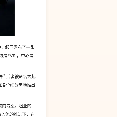
快，起亚发布了一张
是EV9 ，中心是
据传后者被命名为起
亚在各个细分商场推出
志的方案。起亚的
收入流的推进下，在