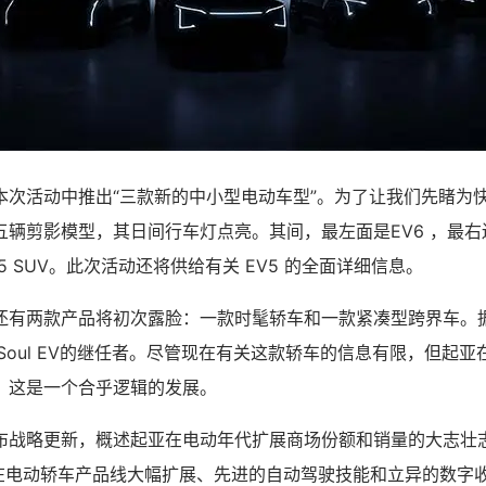
本次活动中推出“三款新的中小型电动车型”。为了让我们先睹为
辆剪影模型，其日间行车灯点亮。其间，最左面是EV6 ，最右边
5 SUV。此次活动还将供给有关 EV5 的全面详细信息。
还有两款产品将初次露脸：一款时髦轿车和一款紧凑型跨界车。
的Soul EV的继任者。尽管现在有关这款轿车的信息有限，但起
，这是一个合乎逻辑的发展。
布战略更新，概述起亚在电动年代扩展商场份额和销量的大志壮
包含在电动轿车产品线大幅扩展、先进的自动驾驶技能和立异的数字