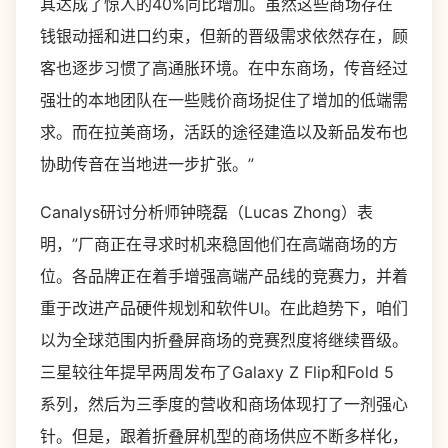
其达成了惊人的40%同比增加。虽然这些商场存在
钱银动摇和进口约束，但新的晋级需求依然存在，顾
客也逐步习惯了高通胀环境。在中东商场，传音经过
强壮的本地团队在一些贱价商场捉住了增加的低端需
求。而在拉美商场，活跃的途径建造以及新品发布也
协助传音在当地进一步扩张。”
Canalys研讨分析师钟晓磊（Lucas Zhong）表
明，”厂商正在寻求时机来稳固他们在高端商场的方
位。各品牌正在着手增强高端产品线的竞赛力，并着
重于改进产品硬件规划和软件UI。在此趋势下，咱们
以为全球范围内折叠屏商场的竞赛烈度将继续晋级。
三星较往年提早两周发布了Galaxy Z Flip和Fold 5
系列，然后为三季度的营收和商场体现打了一剂强心
针。但是，跟着折叠屏机型的商场供应不断多样化，