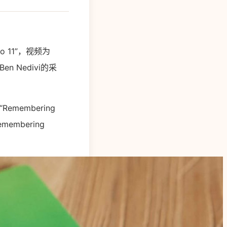
o 11”，视频为
n Nedivi的采
emembering
membering