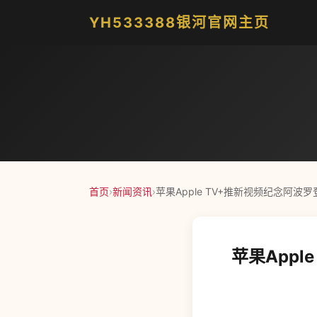
YH533388银河官网主页
首页
›
新闻资讯
›
苹果Apple TV+推新视频纪念阿波罗
苹果Appl