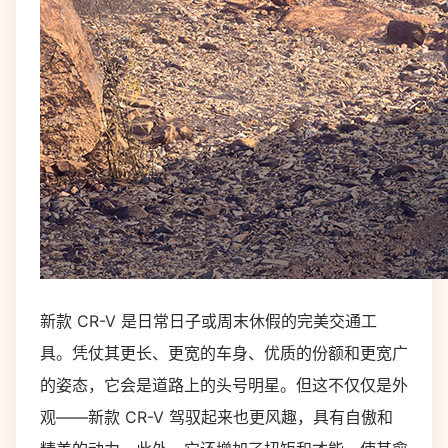
新款 CR-V 是日常日子或周末休假的完美交通工
具。凭仗其更长、更宽的车身、优质的份额和更宽广
的姿态，它会是道路上的头号明星。但这不仅仅是外
观——新款 CR-V 驾驭起来也更风趣，具有自傲和