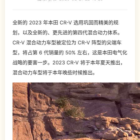
全新的 2023 年本田 CR-V 选用巩固而精美的规
划，以及全新的、更先进的第四代混合动力体系。
CR-V 混合动力车型被定位为 CR-V 阵型的尖端车
型，将占第 6 代销量的 50% 左右，这是本田电气化
战略的要害一步。2023 CR-V 将于本年夏天推出，
混合动力车型将于本年晚些时候推出。