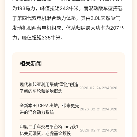
为193马力，峰值扭矩243牛米。而混动版车型搭载
了第四代双电机混合动力体系，其由2.0L天然吸气
发动机和两台电机组成，体系归纳最大功率为207马
力，峰值扭矩335牛米。
相关新闻
现代和起亚利用集成“雪链”创造
2026-02-24 22:40:20
了新的车轮和轮胎概念
全新本田 CR-V 出炉，带来更先
2026-02-21 22:40:20
进的混合动力系统
印度二手车交易平台Spinny获1
2026-02-11 22:40:20
亿美元融资，老虎基金领投