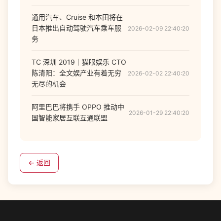
通用汽车、Cruise 和本田将在
日本推出自动驾驶汽车乘车服
2026-02-09 22:40:20
务
TC 深圳 2019｜猫眼娱乐 CTO
陈清阳：全文娱产业有着无穷
2026-02-02 22:40:20
无尽的机会
阿里巴巴将携手 OPPO 推动中
2026-01-29 22:40:20
国智能家居互联互通联盟
← 返回