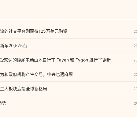
流的社交平台刚获得125万美元融资
2
车20,575台
2
款广受欢迎的硬尾电动山地自行车 Tayen 和 Tygon 进行了更新
2
为和政府机构产生交易，中兴也遇麻烦
2
三大板块迎接全球新格局
2
趋势
2