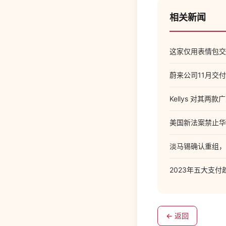
相关新闻
这家仅用表情包交
蔚来公司11月交付新
Kellys 对其两
美国新法案禁止华
淡马锡确认重组，
2023年五大支付
← 返回