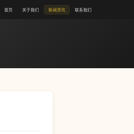
首页
关于我们
新闻资讯
联系我们