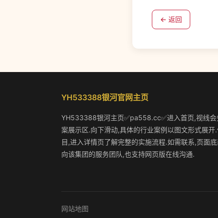
← 返回
YH533388银河官网主页
YH533388银河主页✅pa558.cc✅进入首页,视
案展示区.向下滑动,具体的行业案例以图文形式展开
目,进入详情页了解完整的实施流程.如需联系,页面
向该集团的服务团队,也支持网页版在线沟通.
网站地图