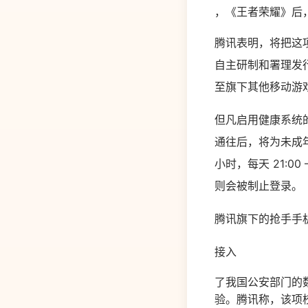
，《王者荣耀》后
腾讯表明，将把这
自主研制和署理发行
至旗下其他移动游戏
但凡启用健康系统
通往后，将为未成年
小时，每天 21:0
则会被制止登录。
腾讯旗下的抢手手
接入
了我国公安部门的
验。腾讯称，该项