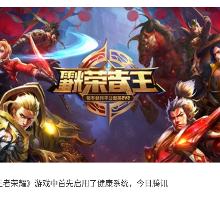
在《王者荣耀》游戏中首先启用了健康系统，今日腾讯