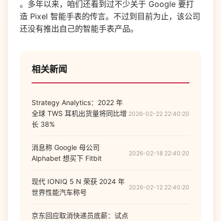
。多年以来，咱们还看到过不少关于 Google 要打
造 Pixel 智能手表的传言。不过到目前为止，该公司
还没有推出自己的智能手表产品。
相关新闻
Strategy Analytics：2022 年
全球 TWS 耳机出货量将同比增
2026-02-22 22:40:20
长 38%
消息称 Google 母公司
2026-02-18 22:40:20
Alphabet 想买下 Fitbit
现代 IONIQ 5 N 荣获 2024 年
2026-02-12 22:40:20
世界性能汽车称号
京东回应取消快递员底薪：试点