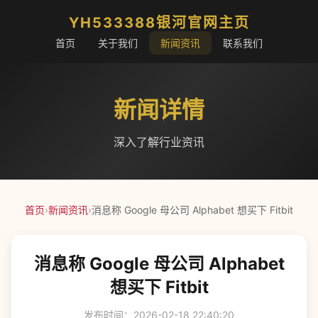
YH533388银河官网主页
首页
关于我们
新闻资讯
联系我们
新闻详情
深入了解行业资讯
首页
›
新闻资讯
›
消息称 Google 母公司 Alphabet 想买下 Fitbit
消息称 Google 母公司 Alphabet
想买下 Fitbit
发布时间：2026-02-18 22:40:20