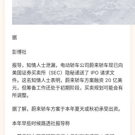
据
彭博社
报导，知情人士泄漏，电动轿车公司蔚来轿车现已向
美国证券买卖所（SEC）隐秘递送了 IPO 请求文
件。这名知情人士表明，蔚来轿车方案融资 20 亿美
元，但筹备工作还处于初期阶段，买卖规划可能会有
所调整。
据了解，蔚来轿车方案于本年夏天或秋初承受出资。
本年早些时候路透社报导称