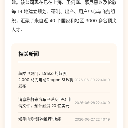
建。该公司现在已在上海、圣何塞、慕尼黑以及伦敦
等 19 地建立规划、研制、出产、用户中心与商务组
织，汇聚了来自近 40 个国家和地区 3000 多名顶尖
人才。
相关新闻
超酷飞翼门，Drako 的超强
2,000 马力电动Dragon SUV将
2026-06-30 22:40:19
发布
消息称蔚来汽车已递交 IPO 申
2026-06-28 22:40:19
请文件，预计融资 20 亿美元
知乎内测“好物推荐”功能
2026-06-27 22:40:19