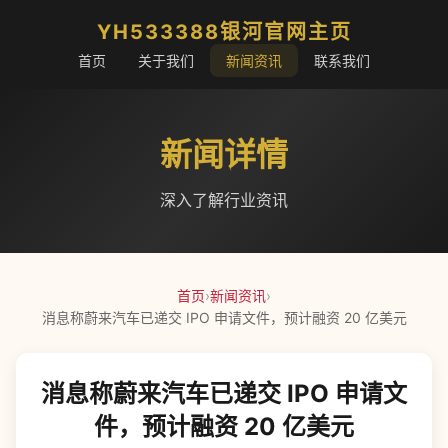
YH533388银河官网主页
首页
关于我们
新闻资讯
联系我们
新闻详情
深入了解行业资讯
首页
›
新闻资讯
›
消息称蔚来汽车已递交 IPO 申请文件，预计融资 20 亿美元
消息称蔚来汽车已递交 IPO 申请文
件，预计融资 20 亿美元