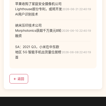
苹果收购了家庭安全摄像机公司
Lighthouse部分专利，或将开发
2026-06-21 22:40:19
AI用户识别技术
纳米压印技术公司
Morphotonics获超千万美元B轮
2026-06-10 22:40:19
融资
SA：2021 Q3，小米在中东欧
地区 5G 智能手机出货量位居榜
2026-06-08 22:40:19
首
← 返回