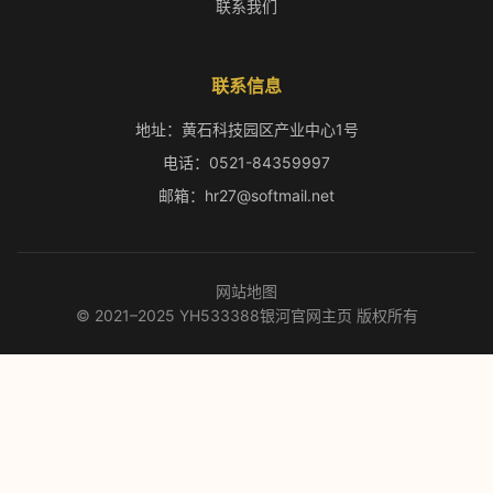
联系我们
联系信息
地址：黄石科技园区产业中心1号
电话：0521-84359997
邮箱：hr27@softmail.net
网站地图
© 2021–2025 YH533388银河官网主页 版权所有