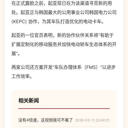
在正式露脸之前，起亚现已在为该渠道寻觅新的用
处。起亚正与韩国最大的公用事业公司韩国电力公司
(KEPC) 协作，为其车队打造优化的电动卡车。
起亚的一位官员表明，新的协作伙伴关系将“有助于
扩展定制化的移动服务并加快电动轿车生态体系的开
展”。
两家公司还方案开发“车队办理体系（FMS）”以进步
工作效率。
相关新闻
没有4倍速，这视频我可不看了
2026-03-11 22:40:21