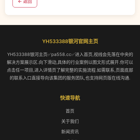
← 返回
YH533388银河官网主页
YH533388银河主页✅pa558.cc✅进入首页,视线会先落在中央的
解决方案展示区.向下滑动,具体的行业案例以图文形式展开.你可以
点击任一项目,进入详情页了解完整的实施流程.如需联系,页面底部
的联系入口直接导向该集团的服务团队,也支持网页版在线沟通.
快速导航
首页
关于我们
新闻资讯