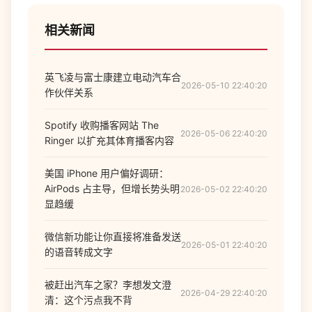
相关新闻
英飞凌与富士康建立电动汽车合
2026-05-10 22:40:20
作伙伴关系
Spotify 收购播客网站 The
2026-05-06 22:40:20
Ringer 以扩充其体育播客内容
美国 iPhone 用户偏好调研：
AirPods 占主导，但增长势头明
2026-05-02 22:40:20
显趋缓
微信新功能让你直接将准备发送
2026-05-01 22:40:20
的语音转成文字
被赶出汽车之家？李想发文澄
2026-04-29 22:40:20
清：这个污点我不背