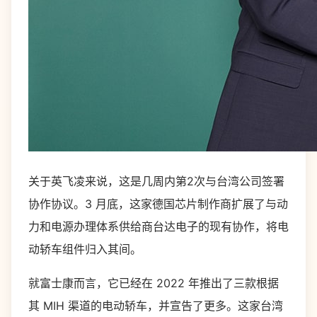
关于英飞凌来说，这是几周内第2次与台湾公司签署
协作协议。3 月底，这家德国芯片制作商扩展了与动
力和电源办理体系供给商台达电子的现有协作，将电
动轿车组件归入其间。
就富士康而言，它已经在 2022 年推出了三款根据
其 MIH 渠道的电动轿车，并宣告了更多。这家台湾