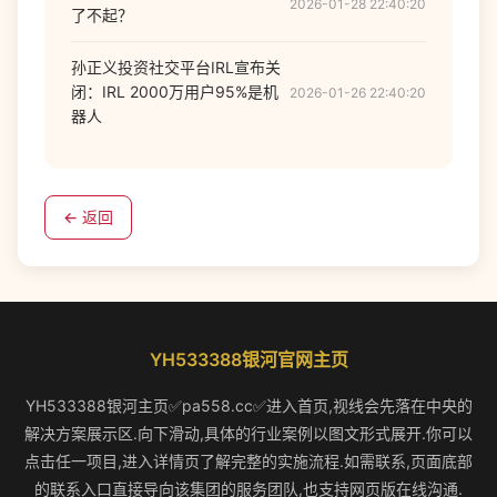
2026-01-28 22:40:20
了不起？
孙正义投资社交平台IRL宣布关
闭：IRL 2000万用户95%是机
2026-01-26 22:40:20
器人
← 返回
YH533388银河官网主页
YH533388银河主页✅pa558.cc✅进入首页,视线会先落在中央的
解决方案展示区.向下滑动,具体的行业案例以图文形式展开.你可以
点击任一项目,进入详情页了解完整的实施流程.如需联系,页面底部
的联系入口直接导向该集团的服务团队,也支持网页版在线沟通.