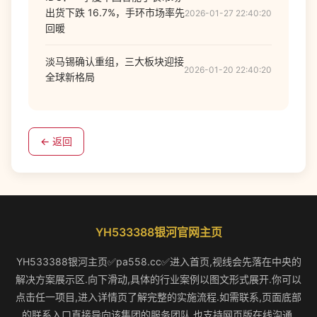
出货下跌 16.7%，手环市场率先
2026-01-27 22:40:20
回暖
淡马锡确认重组，三大板块迎接
2026-01-20 22:40:20
全球新格局
← 返回
YH533388银河官网主页
YH533388银河主页✅pa558.cc✅进入首页,视线会先落在中央的
解决方案展示区.向下滑动,具体的行业案例以图文形式展开.你可以
点击任一项目,进入详情页了解完整的实施流程.如需联系,页面底部
的联系入口直接导向该集团的服务团队,也支持网页版在线沟通.