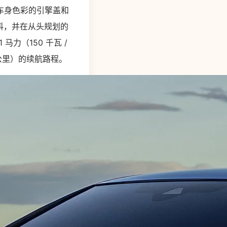
车身色彩的引擎盖和
资料，并在从头规划的
马力（150 千瓦 /
6 公里）的续航路程。