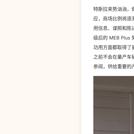
特斯拉来势汹汹，
应，商场比例将逐渐
用信息、谍照和陈
级后的 MEB Pl
功用方面都取得了前
之前不会在量产车
参阅，供给重要的