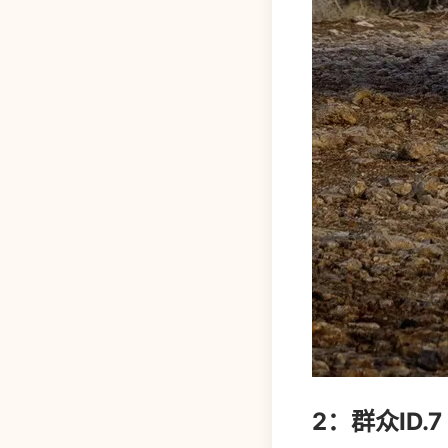
2：群众ID.7