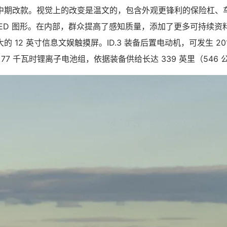
中期改款。视觉上的改变是温文的，包含外观更锋利的保险杠、
LED 图形。在内部，群众提高了感知质量，添加了更多可持续
 12 英寸信息文娱触摸屏。ID.3 装备后置电动机，可发生 201 
8 或 77 千瓦时锂离子电池组，依据装备供给长达 339 英里（54