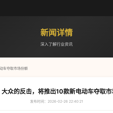
新闻详情
深入了解行业资讯
电动车夺取市场份额
：大众的反击，将推出10款新电动车夺取市
发布时间：2026-02-26 22:40:21