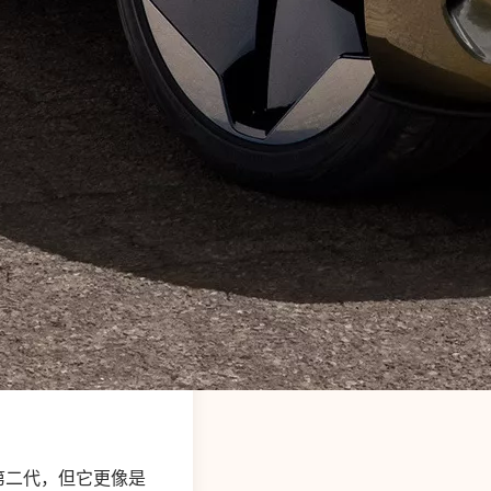
其为第二代，但它更像是