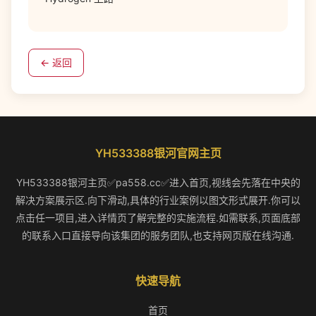
← 返回
YH533388银河官网主页
YH533388银河主页✅pa558.cc✅进入首页,视线会先落在中央的
解决方案展示区.向下滑动,具体的行业案例以图文形式展开.你可以
点击任一项目,进入详情页了解完整的实施流程.如需联系,页面底部
的联系入口直接导向该集团的服务团队,也支持网页版在线沟通.
快速导航
首页