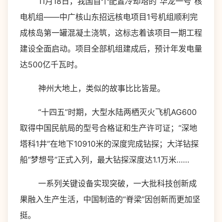
11月18日，我国首个配置冷却塔的“华龙一号”核
电机组——中广核山东招远核电项目1号机组顺利完
成核岛第一罐混凝土浇筑，这标志着该项目一期工程
建设全面启动。项目全部机组建成后，预计年发电量
达500亿千瓦时。
神州大地上，类似的故事比比皆是。
“十四五”时期，大型水陆两栖灭火飞机AG600
取得中国民航局的型号合格证和生产许可证；“深地
塔科1井”在地下10910米的深度完成钻探；大洋钻探
船“梦想号”正式入列，最大钻探深度达1.1万米……
一系列关键设备实现突破，一大批科技创新成
果融入生产生活，中国制造的“脊梁”因创新而更加坚
挺。