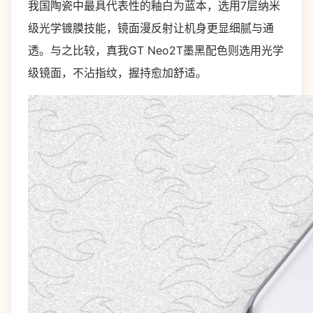
我国陶瓷中最具代表性的釉白为蓝本，选用7层纳米
级光学镀膜技能，镜面漫反射让机身更显细腻与通
透。与之比较，真我GT Neo2T墨黑配色则选用光学
级镜面，不沾指纹，握持愈加舒适。