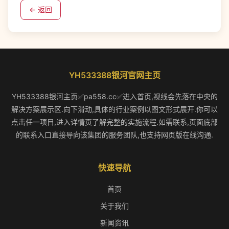
← 返回
YH533388银河官网主页
YH533388银河主页✅pa558.cc✅进入首页,视线会先落在中央的
解决方案展示区.向下滑动,具体的行业案例以图文形式展开.你可以
点击任一项目,进入详情页了解完整的实施流程.如需联系,页面底部
的联系入口直接导向该集团的服务团队,也支持网页版在线沟通.
快速导航
首页
关于我们
新闻资讯