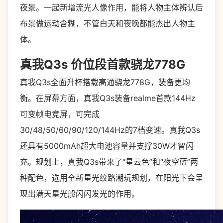
夜景。一起新增流光人像作用，能将人物主体辨认后
布景做运动含糊，不管白天和夜晚都能杰出人物主
体。
真我
Q3s
价位段首款骁龙778G
真我Q3s全面升杯搭载高通骁龙778G，装备更均
衡。在屏幕方面，真我Q3s装备realme首款144Hz
可变帧电竞屏，可完成
30/48/50/60/90/120/144Hz的7档变速。真我Q3s
还具有5000mAh超大电池容量并支撑30W才智闪
充。规划上，真我Q3s带来了“星云色”和“夜空蓝”两
种配色，选用全新星光纹路潮玩规划，在阳光下会呈
现出满天星光般闪闪发光的作用。