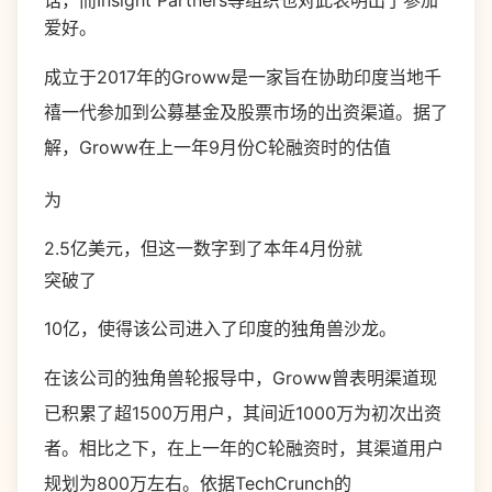
话，而Insight Partners等组织也对此表明出了参加
爱好。
成立于2017年的Groww是一家旨在协助印度当地千
禧一代参加到公募基金及股票市场的出资渠道。据了
解，Groww在上一年9月份C轮融资时的估值
为
2.5亿美元，但这一数字到了本年4月份就
突破了
10亿，使得该公司进入了印度的独角兽沙龙。
在该公司的独角兽轮报导中，Groww曾表明渠道现
已积累了超1500万用户，其间近1000万为初次出资
者。相比之下，在上一年的C轮融资时，其渠道用户
规划为800万左右。依据TechCrunch的