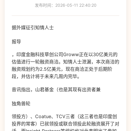
发布时间：2026-05-11 22:40:20
据外媒征引知情人士
报导
，印度金融科技草创公司Groww正在以30亿美元的
估值进行一轮融资商洽。知情人士泄漏，本次商洽的
融资规划约为2.5亿美元，现在商洽正处于后期阶
段，并估计将于未来几周内完毕。
音讯指出，山君基金（也是其现有出资者兼
独角兽轮
领投方）、Coatue、TCV三者（这三者也是印度创
投界的常客）已就领投或联合领投此轮融资展开了对