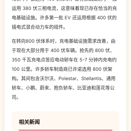
运用 380 伏三相电流，这意味着现已存在恰当的充
电基础设施。许多第一批 EV 还运用根据 400 伏的
插电式混合动力车的组件。
在转向800 伏体系时，充电基础设施需求改善，由
于现在大部分用于 400 伏车辆。抢先的 800 伏、
350 千瓦充电点答应电动轿车在 5-7 分钟内充电约
100 公里。许多轿车制造商已许诺选用 800 伏架
构。其间包含沃尔沃、Polestar、Stellantis、通用
轿车、小鹏、蔚来、抱负轿车、比亚迪和莲花等公
司。
相关新闻