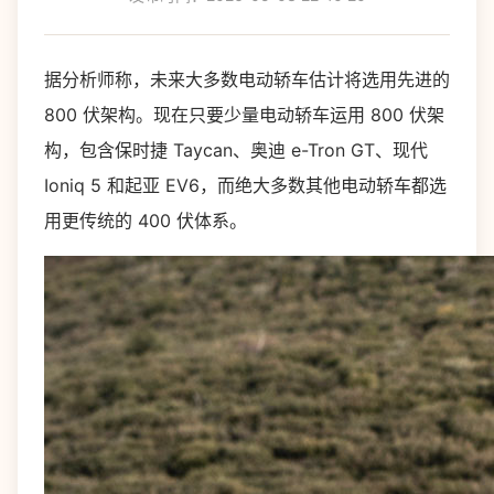
据分析师称，未来大多数电动轿车估计将选用先进的
800 伏架构。现在只要少量电动轿车运用 800 伏架
构，包含保时捷 Taycan、奥迪 e-Tron GT、现代
Ioniq 5 和起亚 EV6，而绝大多数其他电动轿车都选
用更传统的 400 伏体系。