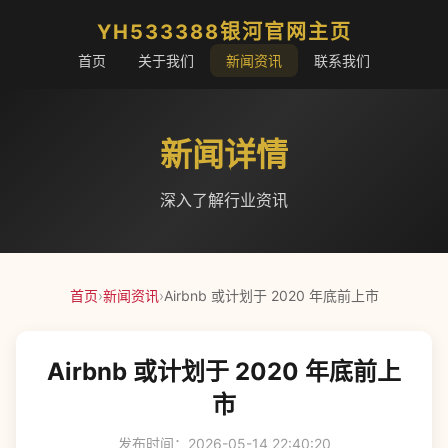
YH533388银河官网主页
首页
关于我们
新闻资讯
联系我们
新闻详情
深入了解行业资讯
首页
›
新闻资讯
›
Airbnb 或计划于 2020 年底前上市
Airbnb 或计划于 2020 年底前上
市
发布时间：2026-05-14 22:40:20