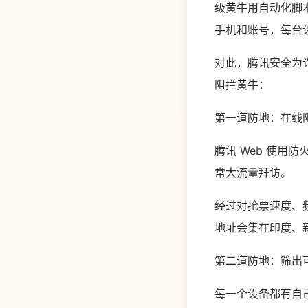
级黄牛用自动化脚本
手机和账号，每台
对此，腾讯安全为
阻拦黄牛：
第一道防地：在线
腾讯 Web 使用
常大流量拜访。
经过对抢票速度、频
地址会集在印度、
第二道防地：筛出
每一个设备都有自