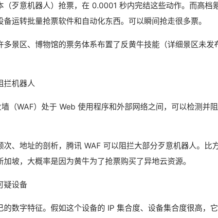
（歹意机器人）抢票，在 0.0001 秒内完结这些动作。而高
设备运转批量抢票软件和自动化东西。可以瞬间抢走很多票。
许多景区、博物馆的票务体系布置了反黄牛技能（详细景区未发布
阻拦机器人
防火墙（WAF）处于 Web 使用程序和外部网络之间，可以检测并
次、地址的剖析，腾讯 WAF 可以阻拦大部分歹意机器人。比方
新加坡，大概率是因为黄牛为了抢票购买了异地云资源。
可疑设备
己的数字特征。假如这个设备的 IP 集合度、设备集合度很高，