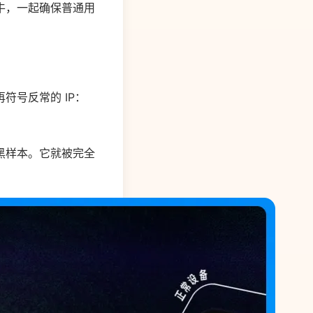
牛，一起确保普通用
符号反常的 IP：
的黑样本。它就被完全