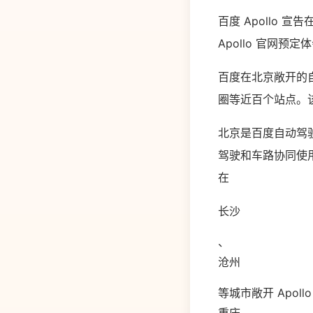
百度 Apollo 
Apollo 官网预定体会
百度在北京敞开的
圈等近百个站点。该公
北京是百度自动驾驶
驾驶和车路协同使用测
在
长沙
、
沧州
等城市敞开 Apoll