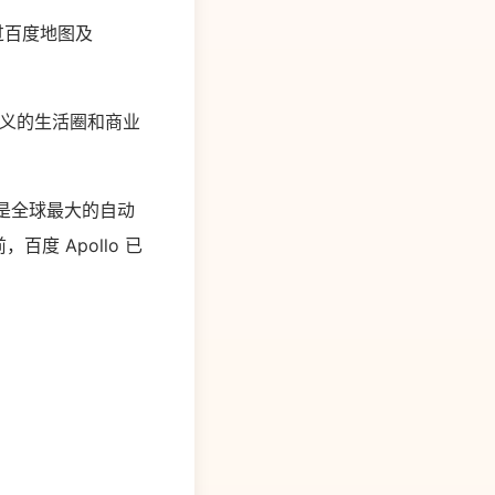
通过百度地图及
顺义的生活圈和商业
 是全球最大的自动
度 Apollo 已