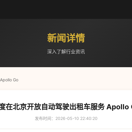
新闻详情
深入了解行业资讯
llo Go
度在北京开放自动驾驶出租车服务 Apollo 
发布时间：2026-05-10 22:40:20