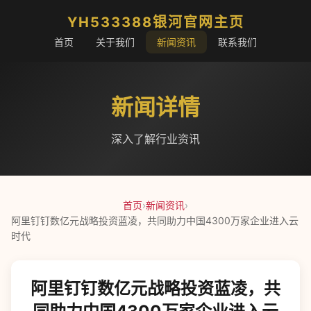
YH533388银河官网主页
首页
关于我们
新闻资讯
联系我们
新闻详情
深入了解行业资讯
首页
›
新闻资讯
›
阿里钉钉数亿元战略投资蓝凌，共同助力中国4300万家企业进入云
时代
阿里钉钉数亿元战略投资蓝凌，共