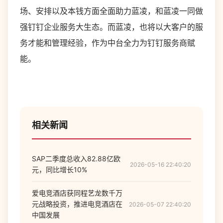
场、安排以及本钱方面全面助力蓝凌，和蓝凌一同做
强钉钉企业服务大生态。而蓝凌，也将以大客户的服
务才能和管理经验，作为中台全力为钉钉服务商赋
能。
相关新闻
SAP二季度总收入82.88亿欧
2026-05-16 22:40:20
元，同比增长10%
爱电竞酒店获同程艺龙数千万
元战略投资，推进电竞酒店在
2026-05-07 22:40:20
中国发展