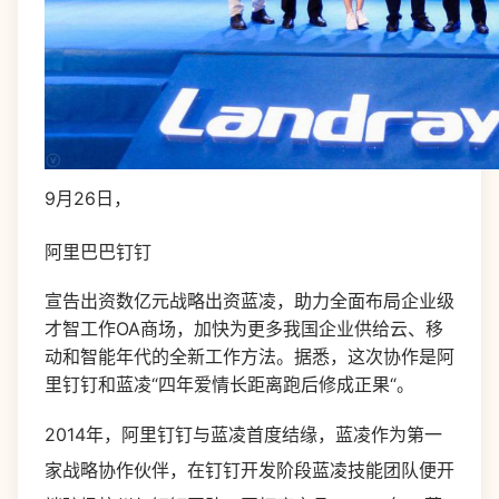
9月26日，
阿里巴巴钉钉
宣告出资数亿元战略出资蓝凌，助力全面布局企业级
才智工作OA商场，加快为更多我国企业供给云、移
动和智能年代的全新工作方法。据悉，这次协作是阿
里钉钉和蓝凌“四年爱情长距离跑后修成正果“。
2014年，阿里钉钉与蓝凌首度结缘，蓝凌作为第一
家战略协作伙伴，在钉钉开发阶段蓝凌技能团队便开