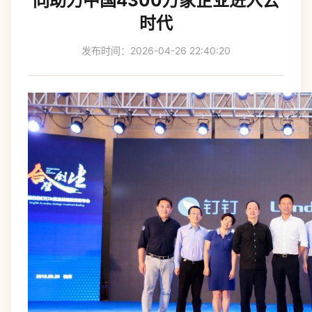
同助力中国4300万家企业进入云
时代
发布时间：2026-04-26 22:40:20