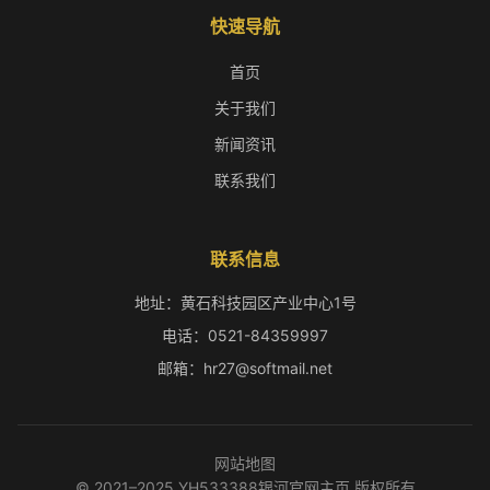
快速导航
首页
关于我们
新闻资讯
联系我们
联系信息
地址：黄石科技园区产业中心1号
电话：0521-84359997
邮箱：hr27@softmail.net
网站地图
© 2021–2025 YH533388银河官网主页 版权所有