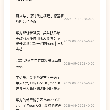
蔚来与宁德时代在福建宁德签署
2026-05-12 22:40:20
战略合作协议
华为起诉新进展：美法院已给
美政府及多位部长发传票；苹
2026-05-08 22:40:20
果开始测试新一代iPhone | 早8
点档
LG新能源三年来首次出现季度
2026-05-05 22:40:20
亏损
工信部相关平台发布关于防范
苹果公司iOS/iPadOS/macOS
2026-05-02 22:40:20
越界写入高危漏洞的风险提示
华为的新智能手表 Watch GT
弃用了 Wear OS，续航长达两
2026-04-29 22:40:20