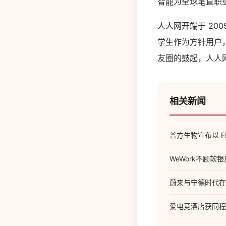
智能为全球笔直职
人人网开端于 20
学生作为方针用户
友圈的鼓起，人人
相关新闻
普方生物宣布以 FR
WeWork不顾软
蔚来与宁德时代在
爱电竞酒店获同程