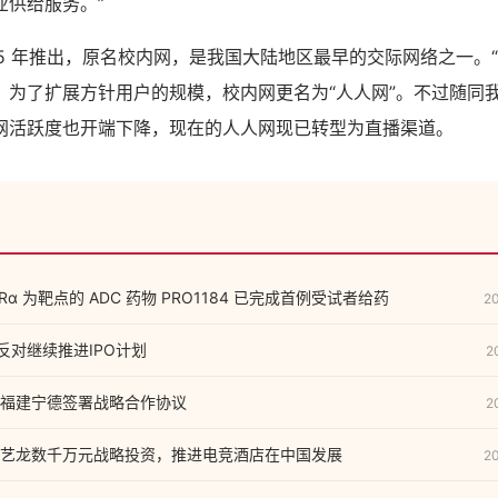
业供给服务。”
05 年推出，原名校内网，是我国大陆地区最早的交际网络之一。
，为了扩展方针用户的规模，校内网更名为“人人网”。不过随同
网活跃度也开端下降，现在的人人网现已转型为直播渠道。
α 为靶点的 ADC 药物 PRO1184 已完成首例受试者给药
2
银反对继续推进IPO计划
2
福建宁德签署战略合作协议
2
艺龙数千万元战略投资，推进电竞酒店在中国发展
2