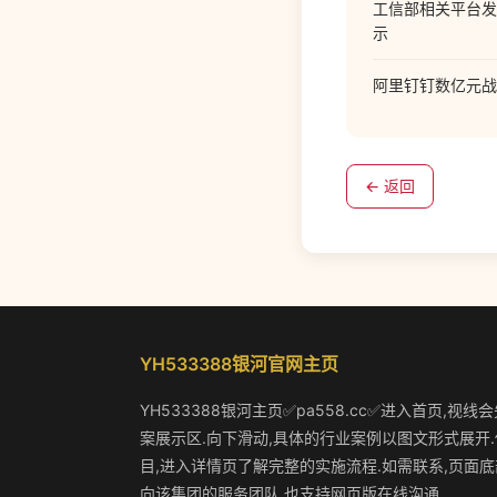
工信部相关平台发布
示
阿里钉钉数亿元战
← 返回
YH533388银河官网主页
YH533388银河主页✅pa558.cc✅进入首页,视
案展示区.向下滑动,具体的行业案例以图文形式展开
目,进入详情页了解完整的实施流程.如需联系,页面
向该集团的服务团队,也支持网页版在线沟通.