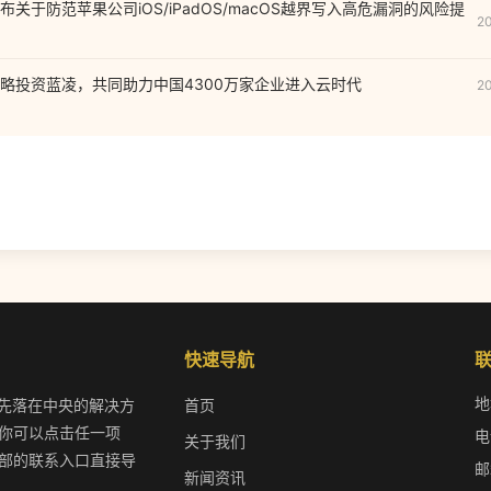
关于防范苹果公司iOS/iPadOS/macOS越界写入高危漏洞的风险提
2
略投资蓝凌，共同助力中国4300万家企业进入云时代
2
快速导航
地
线会先落在中央的解决方
首页
.你可以点击任一项
电
关于我们
底部的联系入口直接导
邮
新闻资讯