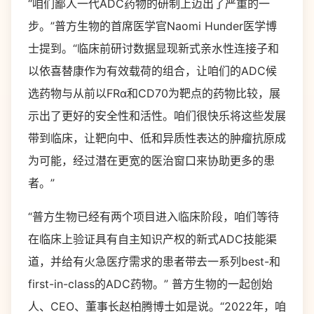
“咱们鄙人一代ADC药物的研制上迈出了严重的一
步。”普方生物的首席医学官Naomi Hunder医学博
士提到。“临床前研讨数据显现新式亲水性连接子和
以依喜替康作为有效载荷的组合，让咱们的ADC候
选药物与从前以FRα和CD70为靶点的药物比较，展
示出了更好的安全性和活性。咱们很快乐将这些发展
带到临床，让靶向中、低和异质性表达的肿瘤抗原成
为可能，经过潜在更宽的医治窗口来协助更多的患
者。”
“普方生物已经有两个项目进入临床阶段，咱们等待
在临床上验证具有自主知识产权的新式ADC技能渠
道，并给有火急医疗需求的患者带去一系列best-和
first-in-class的ADC药物。” 普方生物的一起创始
人、CEO、董事长赵柏腾博士如是说。“2022年，咱