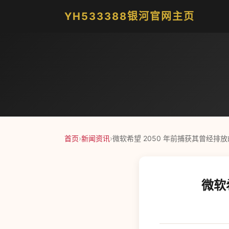
YH533388银河官网主页
首页
›
新闻资讯
›
微软希望 2050 年前捕获其曾经排
微软