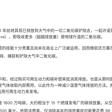
50 年前将其现已排放到大气中的一切二氧化碳铲除去，一起许诺到 
egative），即吸收更多（超越排放量）使地球升温的二氧化碳。
需的技能十分贵重且尚未在商业上广泛被运用，因而微软还方案在
减排、捕获和铲除大气中二氧化碳。
中和，经过购买可再生动力和碳补偿来抵消其排放。也是从那时
室气体收取内部费用，以此作为一种减少温室气体排放的方法。
底运用可再生动力来发电。
 1600 万吨碳，大约相当于 15 个燃煤发电厂的碳排放量。
600 美元。依照该费率，仅消除本年的排放量就可能要花费 96