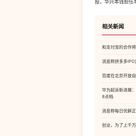
投，华兴本钱担任
相关新闻
和支付宝的合作将
消息称拼多多IPO定
百度在北京开放自动驾
华为起诉新进展：美
8点档
消息称每日优鲜正
创业，为了上千万