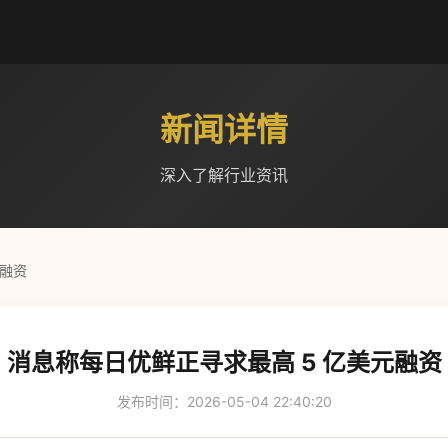
新闻详情
深入了解行业资讯
元融资
消息称每日优鲜正寻求最高 5 亿美元融资
发布时间：2026-05-04 22:40:20