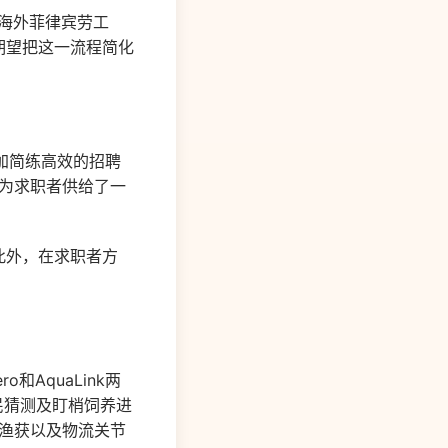
协助海外菲律宾劳工
序，并期望把这一流程简化
愈加简练高效的招聘
也为求职者供给了一
。此外，在求职者方
和AquaLink两
民猜测及盯梢饲养进
于渔获以及物流关节