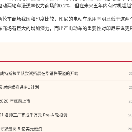
动两轮车浸透率仅为商场的0.2%，但在未来五年内有时机超越1
两轮车商场我国和印度比较，印尼的电动车采用率明显低于这两
车商场有巨大的增加潜力，而出产电动车的重要性对印尼来说更
成特斯拉团队尝试拓展在华销售渠道的开端
2
银反对继续推进IPO计划
2
 2020 年底前上市
2
101 名师工厂完成千万元 Pre-A 轮投资
2
寻求最高 5 亿美元融资
20