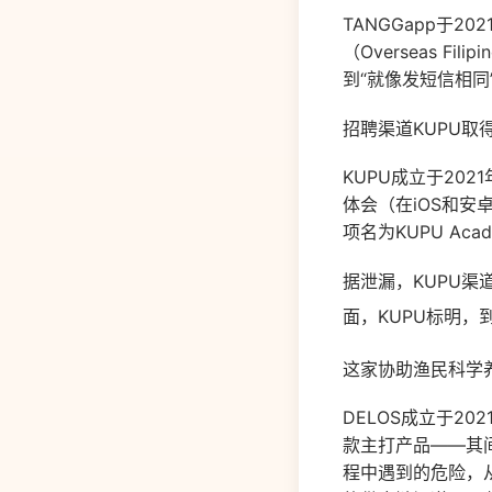
TANGGapp于2
（Overseas F
到“就像发短信相同
招聘渠道KUPU取
KUPU成立于20
体会（在iOS和安
项名为KUPU A
据泄漏，KUPU渠
面，KUPU标明，
这家协助渔民科学
DELOS成立于20
款主打产品——其间
程中遇到的危险，从