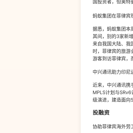
国投资者，但奥特
蚂蚁集团在菲律宾
据悉，蚂蚁集团本
其间，别的3家新增的分
来自我国大陆、我
时，菲律宾的旅游业
游客到访菲律宾，
中兴通讯助力印尼运营
近来，中兴通讯携手印度
MPLS计划与SRv
级演进，建造面向5
投融资
协助菲律宾海外劳工