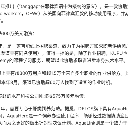
021年推出（“tanggap”在菲律宾语中为接纳的意义），是一款
ilipino workers，OFWs）从美国向菲律宾汇款的移动使用程
”。
得600万美元融资：
21年，是一家智能线上招聘渠道，致力于为招聘方和求职者供给
卓渠道具有同名使用）。值得一提的是，除了作业招聘，KUPU
cademy的课程学习服务，期望以此协助求职者进步本身技术水平。
道上具有超300万用户和超1.5万个来自多个职业的作业供给方
到本年8月，渠道已协助超60万人找到了适宜的作业时机。
养虾的水产科技公司刚取得575万美元融资：
21年，首要专心于虾类饲养范畴。据悉，DELOS旗下具有AquaHero
，AquaHero是一个饲养办理使用程序，能够经过数据协助渔
而为之更好的做出针对性决议计划。AquaLink则是一个致力