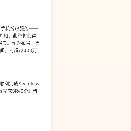
种手机钱包服务——
t。据介绍，此举将使得
买卖。作为布景，当
间，有超越300万
顺利完成Seamless
a完成SRv6滑润晋
。