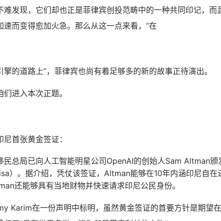
不难发现，它们却也正是菲律宾创投范畴中的一种共同印记，而
加速而变得愈加火急。那么从这一点来看，“在
引擎的道路上”，菲律宾也尚有着足够多的新的故事正待演出。
咱们进入本次正题。
取得印尼首张黄金签证：
民总局已向人工智能明星公司OpenAI的创始人Sam Altman
 Visa）。据介绍，凭仗该签证，Altman能够在10年内涵印尼
tman还能够具有当地财物并快速请求印尼公民身份。
lmy Karim在一份声明中标明，虽然黄金签证的首要方针是期