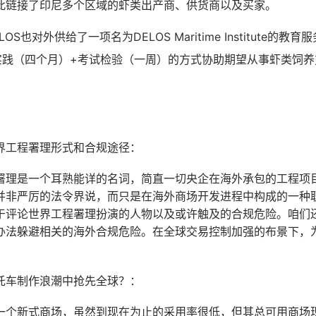
此链接了印尼多个区域的虾类出产商、供货商以及买家。
S也对外供给了一项名为DELOS Maritime Institute的
实践（四个月）+考试检验（一周）的方式协助期望从事虾类饲养
界工程署理形式和合规途径：
署理是一个耳熟能详的名词，简直一切央企在海外承包的工程项
并非严厉的法令界说，而只是在海外商场开发进程中构成的一种
于评论世界工程署理扮演的人物以及或许触及的合规危险。咱们
办法躲避相关的海外合规危险。在全球交易控制加强的布景下，
托车制作浪潮中抢先全球？：
一个新式商场，虽然到现在为止的采用率很低，但其总可用商场现