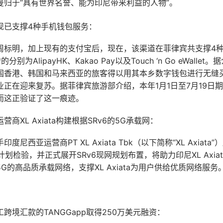
曼归于“具有世界名誉、能为印尼带来利益的人物”。
现已支撑4种手机钱包服务：
周标明，加上现有的支付宝后，现在，该渠道在菲律宾共支撑4
别为AlipayHK、Kakao Pay以及Touch ‘n Go eWalle
国香港、韩国和马来西亚的旅客得以用其本乡数字钱包进行无缝
正在迎来复苏。据菲律宾旅游部介绍，本年1月1日至7月19日期
而这正验证了这一痕迹。
商XL Axiata构建根据SRv6的5G承载网：
尼西亚运营商PT XL Axiata Tbk（以下简称“XL Axiata”）
6计划检验，并正式展开SRv6现网规划布置，将助力印尼XL Axiat
G的高品质承载网络，支撑XL Axiata为用户供给优质网络服务
跨境汇款的TANGGapp取得250万美元融资：