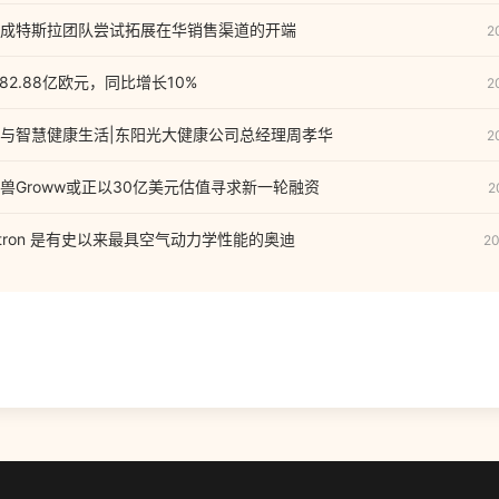
成特斯拉团队尝试拓展在华销售渠道的开端
2
82.88亿欧元，同比增长10%
2
与智慧健康生活|东阳光大健康公司总经理周孝华
2
兽Groww或正以30亿美元估值寻求新一轮融资
2
ck e-tron 是有史以来最具空气动力学性能的奥迪
20