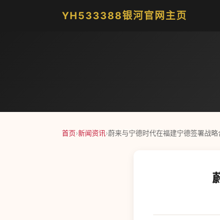
YH533388银河官网主页
首页
›
新闻资讯
›
蔚来与宁德时代在福建宁德签署战略