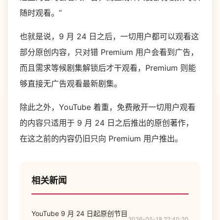
随时观看。”
也就是说，9 月 24 日之后，一切用户都可以观看这
部分原创内容，只对错 Premium 用户会看到广告，
而且需求等候剧集解锁后才干观看，Premium 则能
够直接无广告观看最新剧集。
除此之外，YouTube 着重，免费敞开一切用户观看
的内容只适用于 9 月 24 日之后推出的原创著作，
在这之前的内容仍旧只向 Premium 用户推出。
相关新闻
YouTube 9 月 24 日起原创节目
2026-05-18 22:40:20