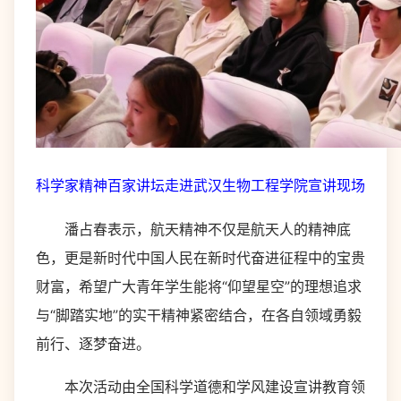
科学家精神百家讲坛走进武汉生物工程学院宣讲现场
潘占春表示，航天精神不仅是航天人的精神底
色，更是新时代中国人民在新时代奋进征程中的宝贵
财富，希望广大青年学生能将“仰望星空”的理想追求
与“脚踏实地”的实干精神紧密结合，在各自领域勇毅
前行、逐梦奋进。
本次活动由全国科学道德和学风建设宣讲教育领