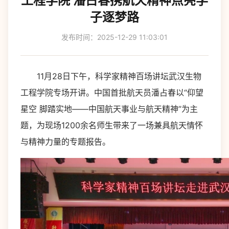
工程学院 潘占春携航天精神点亮学
子逐梦路
发布时间：2025-12-29 11:03:01
11月28日下午，科学家精神百场讲坛武汉生物
工程学院专场开讲。中国首批航天员潘占春以“仰望
星空 脚踏实地——中国航天事业与航天精神”为主
题，为现场1200余名师生带来了一场兼具航天情怀
与精神力量的专题报告。