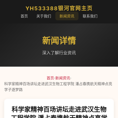
YH533388银河官网主页
首页
关于我们
新闻资讯
联系我们
新闻详情
深入了解行业资讯
首页
›
新闻资讯
›
科学家精神百场讲坛走进武汉生物工程学院 潘占春携航天精神点亮
学子逐梦路
科学家精神百场讲坛走进武汉生物