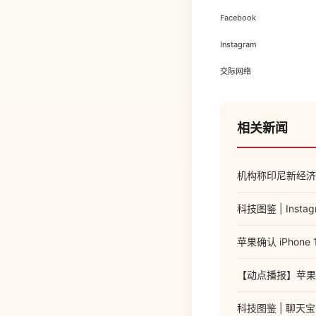
Facebook
Instagram
交际网络
相关新闻
机构称印尼新经济
科技图鉴 | Inst
苹果确认 iPhone 
【动点播报】苹果再
科技图鉴 | 聊天