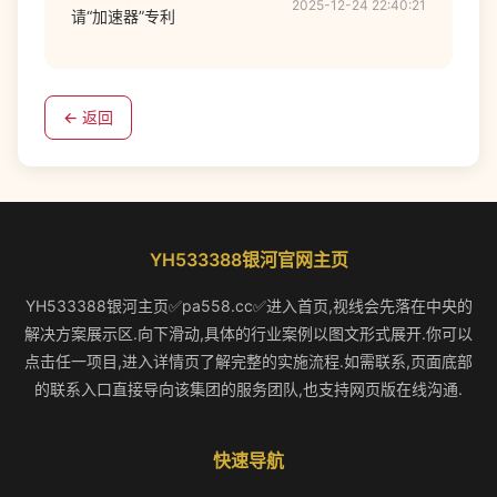
2025-12-24 22:40:21
请“加速器”专利
← 返回
YH533388银河官网主页
YH533388银河主页✅pa558.cc✅进入首页,视线会先落在中央的
解决方案展示区.向下滑动,具体的行业案例以图文形式展开.你可以
点击任一项目,进入详情页了解完整的实施流程.如需联系,页面底部
的联系入口直接导向该集团的服务团队,也支持网页版在线沟通.
快速导航