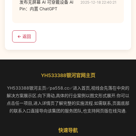
发布无屏幕 AI 可穿戴设备 AI
2025-12-18 22:40:21
Pin：内置 ChatGPT
← 返回
YH533388银河官网主页
YH533388银河主页✅pa558.cc✅进入首页,视线会先落在中央的
解决方案展示区.向下滑动,具体的行业案例以图文形式展开.你可以
点击任一项目,进入详情页了解完整的实施流程.如需联系,页面底部
的联系入口直接导向该集团的服务团队,也支持网页版在线沟通.
快速导航