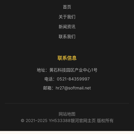
首页
关于我们
新闻资讯
联系我们
联系信息
地址：黄石科技园区产业中心1号
电话：0521-84359997
邮箱：hr27@softmail.net
网站地图
© 2021–2025 YH533388银河官网主页 版权所有