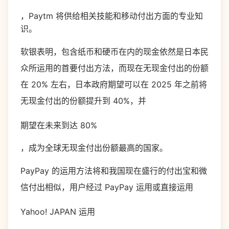
，Paytm 将供给相关技能和移动付出方面的专业知
识。
软银表明，包含纸币和硬币在内的现金依然是日本民
众所运用的首要付出方法，而现在无现金付出的份额
在 20% 左右，日本政府期望可以在 2025 年之前将
无现金付出的份额提升到 40%，并
期望在未来到达 80%
，成为全球无现金付出份额最高的国家。
PayPay 的运用方法将和我国现在盛行的付出宝和微
信付出相似，用户经过 PayPay 运用或直接运用
Yahoo! JAPAN 运用