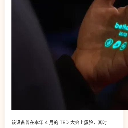
该设备曾在本年 4 月的 TED 大会上露脸，其时