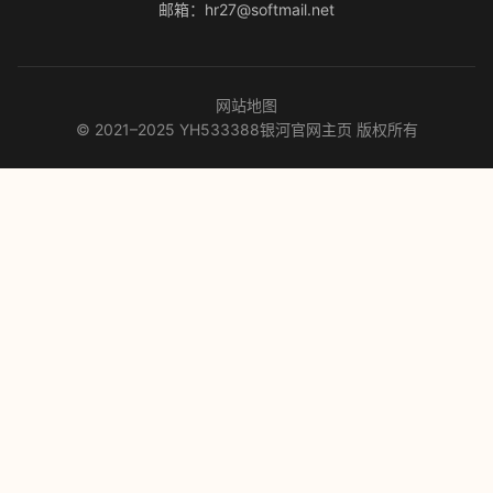
邮箱：hr27@softmail.net
网站地图
© 2021–2025 YH533388银河官网主页 版权所有