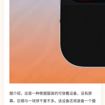
据介绍，这是一种根据服装的可穿戴设备，没有屏
幕，巨细与一块饼干差不多。该设备还将装备一个摄