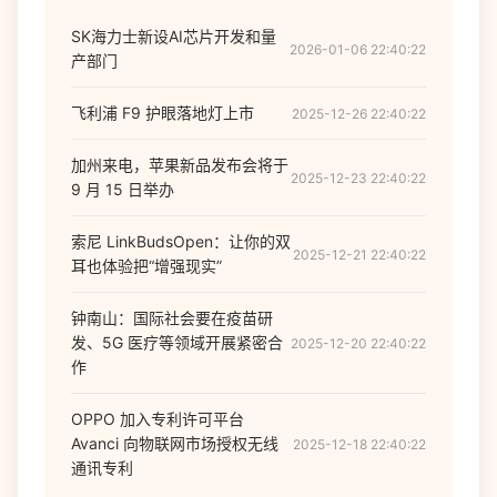
SK海力士新设AI芯片开发和量
2026-01-06 22:40:22
产部门
飞利浦 F9 护眼落地灯上市
2025-12-26 22:40:22
加州来电，苹果新品发布会将于
2025-12-23 22:40:22
9 月 15 日举办
索尼 LinkBudsOpen：让你的双
2025-12-21 22:40:22
耳也体验把“增强现实”
钟南山：国际社会要在疫苗研
发、5G 医疗等领域开展紧密合
2025-12-20 22:40:22
作
OPPO 加入专利许可平台
Avanci 向物联网市场授权无线
2025-12-18 22:40:22
通讯专利