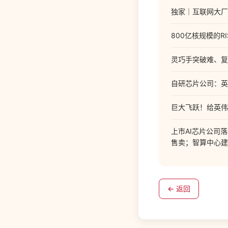
独家｜互联网大厂
800亿核规模的R
灵巧手突破难、复
自研芯片公司：英
巨大飞跃！给英伟
上市AI芯片公司
售卖；智算中心建
← 返回