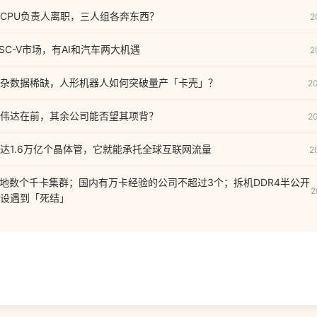
CPU负责人离职，三人组各奔东西？
2
ISC-V市场，有AI和汽车两大机遇
2
杂数据稀缺，人形机器人如何突破量产「卡壳」？
2
伟达在前，其余公司能否望其项背？
2
达1.6万亿个晶体管，它就能承托全球互联网流量
2
落地数个千卡集群；国内有万卡经验的公司不超过3个；拆机DDR4半公开
2
设遇到「死结」