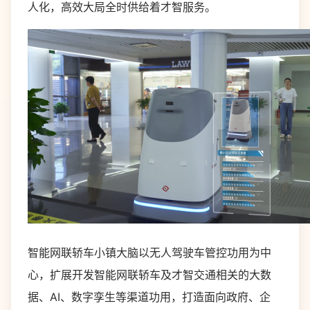
人化，高效大局全时供给着才智服务。
智能网联轿车小镇大脑以无人驾驶车管控功用为中
心，扩展开发智能网联轿车及才智交通相关的大数
据、AI、数字孪生等渠道功用，打造面向政府、企