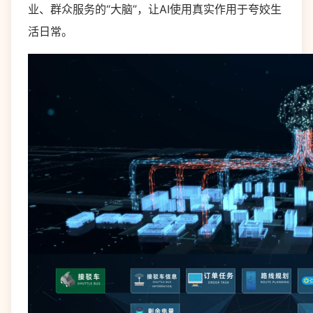
业、群众服务的“大脑”，让AI使用真实作用于夸姣生
活日常。