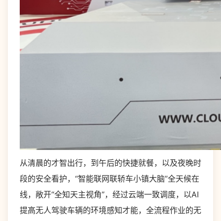
从清晨的才智出行，到午后的快捷就餐，以及夜晚时
段的安全看护，“智能联网联轿车小镇大脑”全天候在
线，敞开“全知天主视角”，经过云端一致调度，以AI
提高无人驾驶车辆的环境感知才能，全流程作业的无