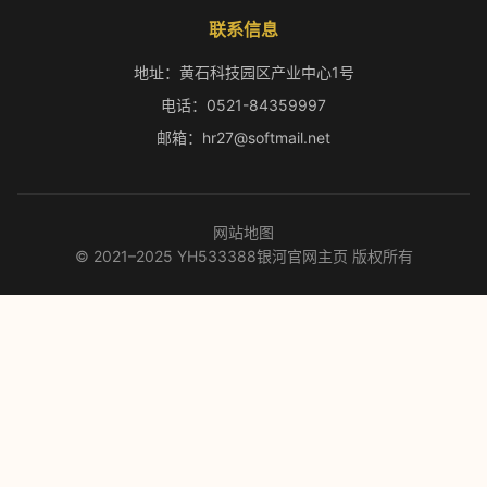
联系信息
地址：黄石科技园区产业中心1号
电话：0521-84359997
邮箱：hr27@softmail.net
网站地图
© 2021–2025 YH533388银河官网主页 版权所有