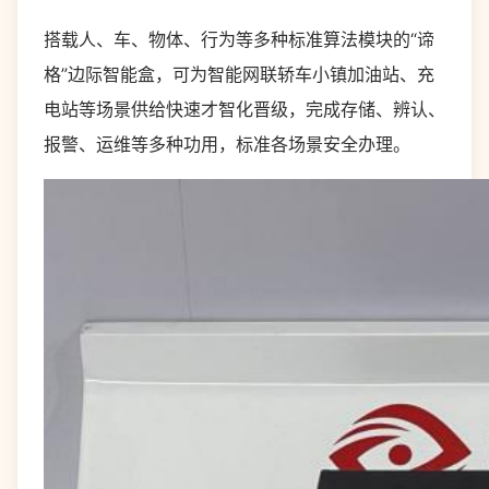
搭载人、车、物体、行为等多种标准算法模块的“谛
格”边际智能盒，可为智能网联轿车小镇加油站、充
电站等场景供给快速才智化晋级，完成存储、辨认、
报警、运维等多种功用，标准各场景安全办理。