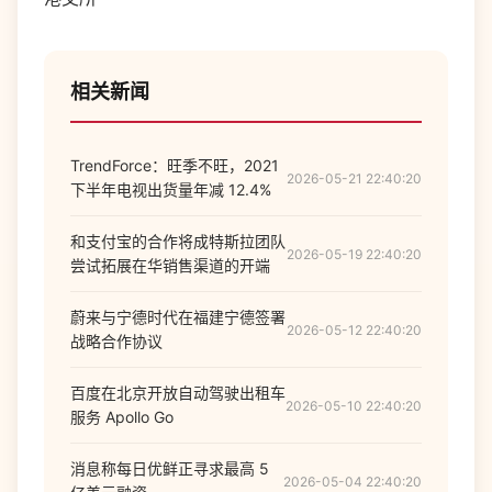
相关新闻
TrendForce：旺季不旺，2021
2026-05-21 22:40:20
下半年电视出货量年减 12.4%
和支付宝的合作将成特斯拉团队
2026-05-19 22:40:20
尝试拓展在华销售渠道的开端
蔚来与宁德时代在福建宁德签署
2026-05-12 22:40:20
战略合作协议
百度在北京开放自动驾驶出租车
2026-05-10 22:40:20
服务 Apollo Go
消息称每日优鲜正寻求最高 5
2026-05-04 22:40:20